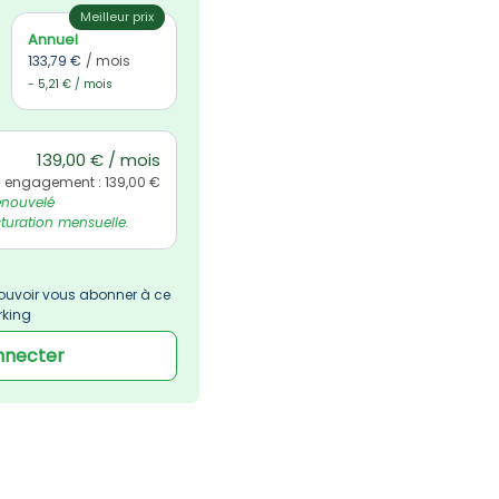
Meilleur prix
Annuel
133,79 €
/ mois
- 5,21 € / mois
139,00 € / mois
l engagement : 139,00 €
nouvelé 
uration mensuelle.
uvoir vous abonner à ce 
rking
nnecter