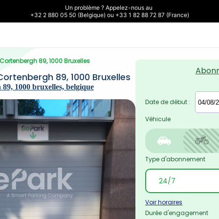
Un problème ? Appelez-nous au 

+32 2 880 05 50 (Belgique) ou +33 1 82 88 72 87 (France)
 Cortenbergh 89, 1000 Bruxelles
Abon
ortenbergh 89, 1000 Bruxelles
89, 1000 bruxelles, belgique
Date de début :
Véhicule
Type d'abonnement
Voir horaires
Durée d'engagement