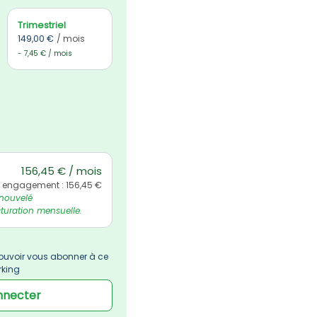
Trimestriel
149,00 €
/ mois
- 7,45 € / mois
156,45 € / mois
l engagement : 156,45 €
nouvelé 
uration mensuelle.
uvoir vous abonner à ce 
rking
nnecter