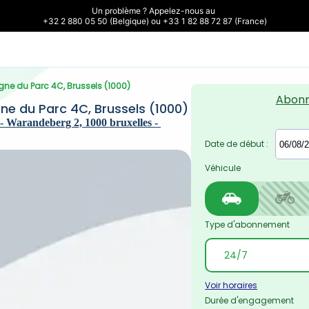
Un problème ? Appelez-nous au 

+32 2 880 05 50 (Belgique) ou +33 1 82 88 72 87 (France)
gne du Parc 4C, Brussels (1000)
Abon
e du Parc 4C, Brussels (1000)
 Warandeberg 2, 1000 bruxelles - 
Date de début :
Véhicule
Type d'abonnement
Voir horaires
Durée d'engagement