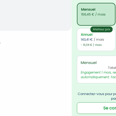
Mensuel
156,45 €
/ mois
Meilleur prix
Annuel
143,41 €
/ mois
e
- 13,04 € / mois
Mensuel
Tota
Engagement 1 mois, re
automatiquement. Fact
Connectez-vous pour po
pa
Se co