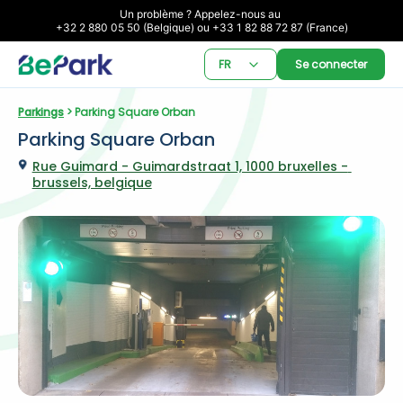
Un problème ? Appelez-nous au 

+32 2 880 05 50 (Belgique) ou +33 1 82 88 72 87 (France)
FR
Se connecter
Parkings
 > Parking Square Orban
Parking Square Orban
Rue Guimard - Guimardstraat 1, 1000 bruxelles - 
brussels, belgique