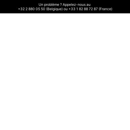
Un problème ? Appelez-nous au 

+32 2 880 05 50 (Belgique) ou +33 1 82 88 72 87 (France)