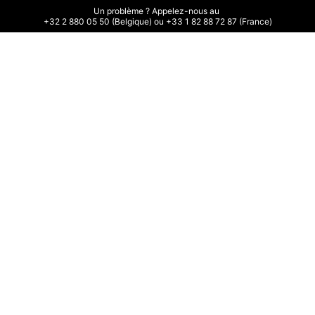
Un problème ? Appelez-nous au 

+32 2 880 05 50 (Belgique) ou +33 1 82 88 72 87 (France)