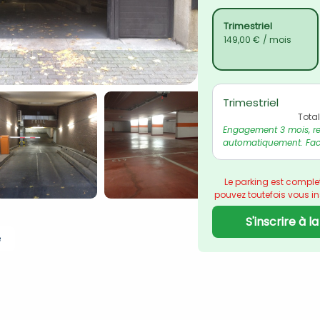
Trimestriel
149,00 €
/ mois
Trimestriel
Tota
Engagement 3 mois, re
automatiquement. Fact
Le parking est comple
pouvez toutefois vous insc
S'inscrire à l
e