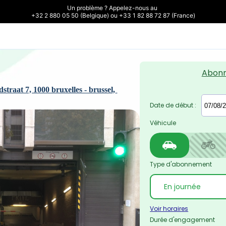
Un problème ? Appelez-nous au 

+32 2 880 05 50 (Belgique) ou +33 1 82 88 72 87 (France)
Abon
raat 7, 1000 bruxelles - brussel, 
Date de début :
Véhicule
Type d'abonnement
Voir horaires
Durée d'engagement