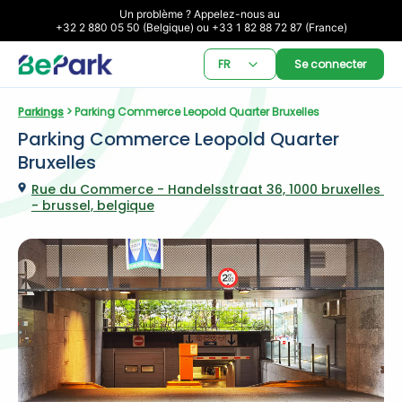
Un problème ? Appelez-nous au 

+32 2 880 05 50 (Belgique) ou +33 1 82 88 72 87 (France)
FR
Se connecter
Parkings
 > Parking Commerce Leopold Quarter Bruxelles
Parking Commerce Leopold Quarter 
Bruxelles
Rue du Commerce - Handelsstraat 36, 1000 bruxelles 
- brussel, belgique