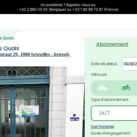
Un problème ? Appelez-nous au 

+32 2 880 05 50 (Belgique) ou +33 1 82 88 72 87 (France)
es Quais
Abonnement
s Quais
raat 29, 1000 bruxelles - brussel, 
Date de début :
Véhicule
Type d'abonnement
Voir horaires
Durée d'engagement