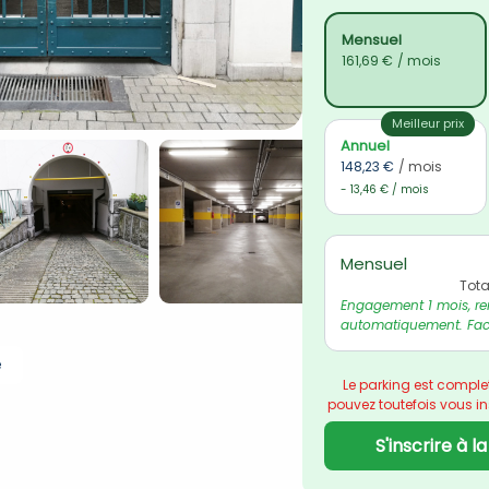
Mensuel
161,69 €
/ mois
Meilleur prix
Annuel
148,23 €
/ mois
- 13,46 € / mois
Mensuel
Tota
Engagement 1 mois, re
automatiquement. Fact
e
Le parking est comple
pouvez toutefois vous insc
S'inscrire à l