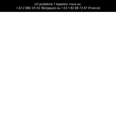
Un problème ? Appelez-nous au 

+32 2 880 05 50 (Belgique) ou +33 1 82 88 72 87 (France)