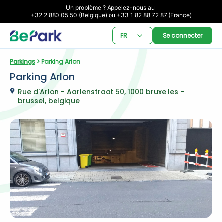
Un problème ? Appelez-nous au 

+32 2 880 05 50 (Belgique) ou +33 1 82 88 72 87 (France)
FR
Se connecter
Parkings
 > Parking Arlon
Parking Arlon
Rue d'Arlon - Aarlenstraat 50, 1000 bruxelles - 
brussel, belgique