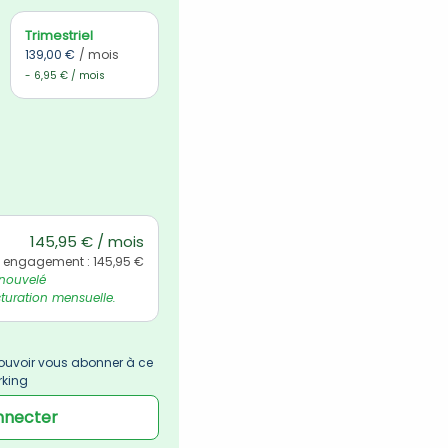
Trimestriel
139,00 €
/ mois
- 6,95 € / mois
145,95 € / mois
l engagement : 145,95 €
nouvelé 
uration mensuelle.
uvoir vous abonner à ce 
rking
nnecter