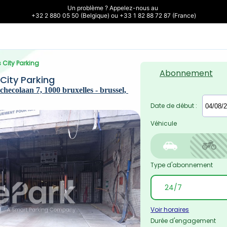
Un problème ? Appelez-nous au 

+32 2 880 05 50 (Belgique) ou +33 1 82 88 72 87 (France)
 City Parking
Abonnement
City Parking
ecolaan 7, 1000 bruxelles - brussel, 
Date de début :
Véhicule
Type d'abonnement
Voir horaires
Durée d'engagement