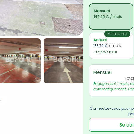
Mensuel
145,95 €
/ mois
Meilleur prix
Annuel
133,79 €
/ mois
- 12,16 € / mois
Mensuel
Tota
Engagement 1 mois, re
automatiquement. Fact
e
Connectez-vous pour po
pa
Se co