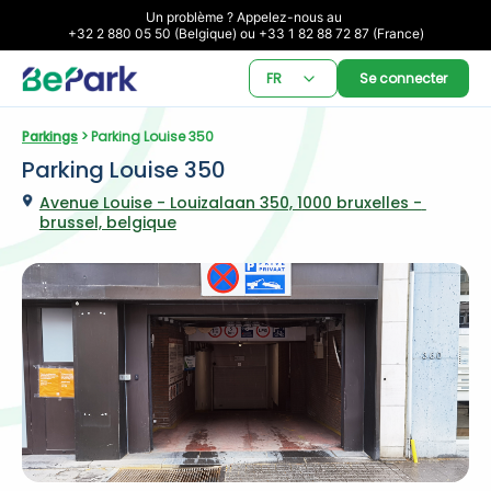
Un problème ? Appelez-nous au 

+32 2 880 05 50 (Belgique) ou +33 1 82 88 72 87 (France)
FR
Se connecter
Parkings
 > Parking Louise 350
Parking Louise 350
Avenue Louise - Louizalaan 350, 1000 bruxelles - 
brussel, belgique