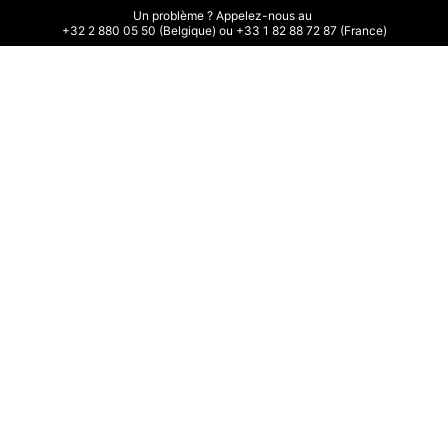
Un problème ? Appelez-nous au 

+32 2 880 05 50 (Belgique) ou +33 1 82 88 72 87 (France)