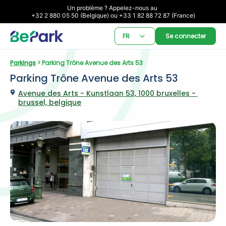
Un problème ? Appelez-nous au 

+32 2 880 05 50 (Belgique) ou +33 1 82 88 72 87 (France)
FR
Se connecter
Parkings
 > Parking Trône Avenue des Arts 53
Parking Trône Avenue des Arts 53
Avenue des Arts - Kunstlaan 53, 1000 bruxelles - 
brussel, belgique