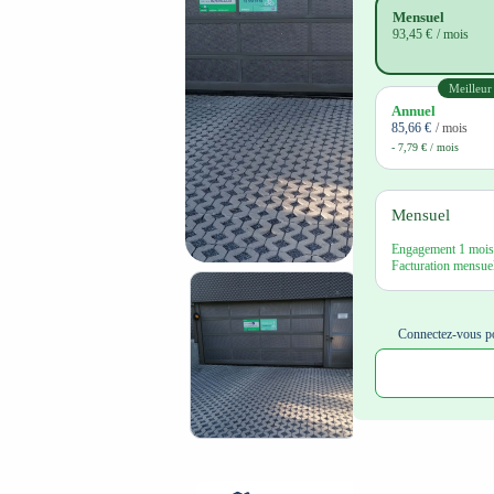
Mensuel
93,45 €
/ mois
Meilleur
Annuel
85,66 €
/ mois
- 7,79 € / mois
Mensuel
Engagement 1 mois,
Facturation mensuel
Connectez-vous po