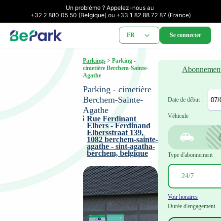
Un problème ? Appelez-nous au 

+32 2 880 05 50 (Belgique) ou +33 1 82 88 72 87 (France)
FR
Se connecter
Parkings
 > Parking - 
cimetière Berchem-Sainte-
Abonnemen
Agathe
Parking - cimetière 
Berchem-Sainte-
Date de début :
Agathe
Véhicule
Rue Ferdinant 
Elbers - Ferdinand 
Elbersstraat 139, 
1082 berchem-sainte-
agathe - sint-agatha-
berchem, belgique
Type d'abonnement
Voir horaires
Durée d'engagement