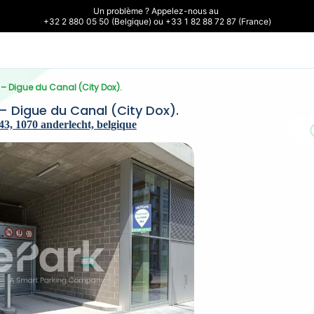
Un problème ? Appelez-nous au 

+32 2 880 05 50 (Belgique) ou +33 1 82 88 72 87 (France)
 – Digue du Canal (City Dox).
– Digue du Canal (City Dox).
3, 1070 anderlecht, belgique