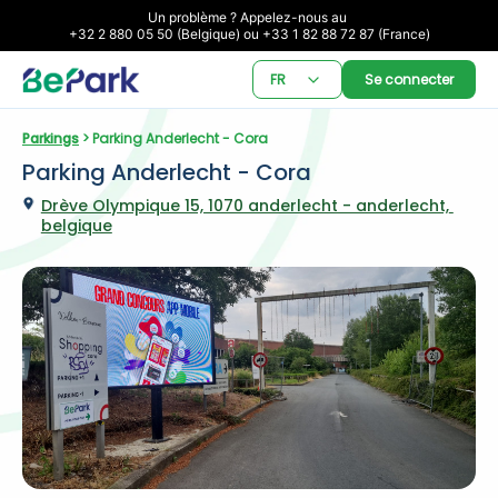
Un problème ? Appelez-nous au 

+32 2 880 05 50 (Belgique) ou +33 1 82 88 72 87 (France)
FR
Se connecter
Parkings
 > Parking Anderlecht - Cora
Parking Anderlecht - Cora
Drève Olympique 15, 1070 anderlecht - anderlecht, 
belgique