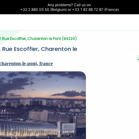
Any problems? Call us on 

+32 2 880 05 50 (Belgium) or +33 1 82 88 72 87 (France)
12 Rue Escoffier, Charenton le Pont (94220)
2 Rue Escoffier, Charenton le 
 charenton-le-pont, france