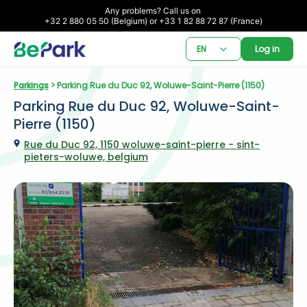
Any problems? Call us on 

+32 2 880 05 50 (Belgium) or +33 1 82 88 72 87 (France)
EN
Log in
Parkings
 > Parking Rue du Duc 92, Woluwe-Saint-Pierre (1150)
Parking Rue du Duc 92, Woluwe-Saint-
Pierre (1150)
Rue du Duc 92, 1150 woluwe-saint-pierre - sint-
pieters-woluwe, belgium