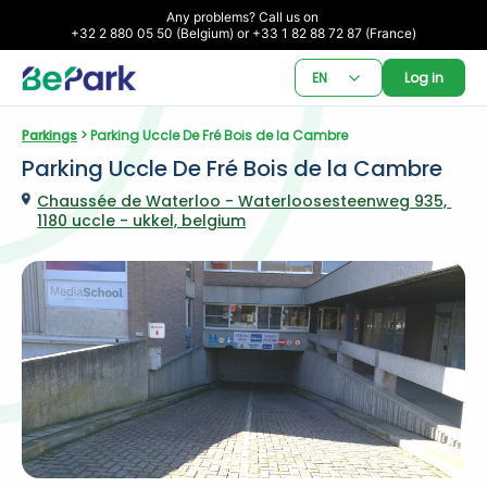
Any problems? Call us on 

+32 2 880 05 50 (Belgium) or +33 1 82 88 72 87 (France)
EN
Log in
Parkings
 > Parking Uccle De Fré Bois de la Cambre
Parking Uccle De Fré Bois de la Cambre
Chaussée de Waterloo - Waterloosesteenweg 935, 
1180 uccle - ukkel, belgium