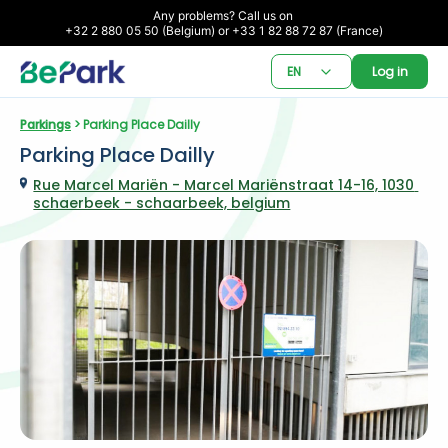
Any problems? Call us on 

+32 2 880 05 50 (Belgium) or +33 1 82 88 72 87 (France)
EN
Log in
Parkings
 > Parking Place Dailly
Parking Place Dailly
Rue Marcel Mariën - Marcel Mariënstraat 14-16, 1030 
schaerbeek - schaarbeek, belgium