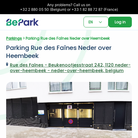
Any problems? Call us on 

+32 2 880 05 50 (Belgium) or +33 1 82 88 72 87 (France)
EN
Log in
Parkings
 > Parking Rue des Faînes Neder over Heembeek
Parking Rue des Faînes Neder over 
Heembeek
Rue des Faînes - Beukenootjesstraat 242, 1120 neder-
over-heembeek - neder-over-heembeek, belgium