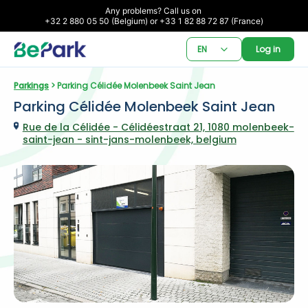
Any problems? Call us on 

+32 2 880 05 50 (Belgium) or +33 1 82 88 72 87 (France)
EN
Log in
Parkings
 > Parking Célidée Molenbeek Saint Jean
Parking Célidée Molenbeek Saint Jean
Rue de la Célidée - Célidéestraat 21, 1080 molenbeek-
saint-jean - sint-jans-molenbeek, belgium