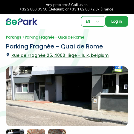
Any problems? Call us on 

+32 2 880 05 50 (Belgium) or +33 1 82 88 72 87 (France)
EN
Log in
Parkings
 > Parking Fragnée - Quai de Rome
Parking Fragnée - Quai de Rome
Rue de Fragnée 25, 4000 liège - luik, belgium