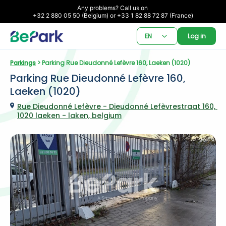
Any problems? Call us on 

+32 2 880 05 50 (Belgium) or +33 1 82 88 72 87 (France)
EN
Log in
Parkings
 > Parking Rue Dieudonné Lefèvre 160, Laeken (1020)
Parking Rue Dieudonné Lefèvre 160, 
Laeken (1020)
Rue Dieudonné Lefèvre - Dieudonné Lefèvrestraat 160, 
1020 laeken - laken, belgium