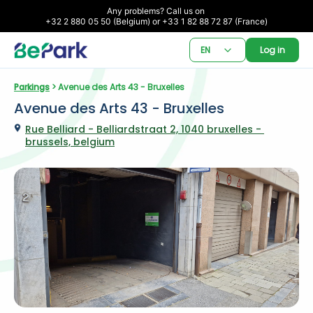
Any problems? Call us on 

+32 2 880 05 50 (Belgium) or +33 1 82 88 72 87 (France)
EN
Log in
Parkings
 > Avenue des Arts 43 - Bruxelles
Avenue des Arts 43 - Bruxelles
Rue Belliard - Belliardstraat 2, 1040 bruxelles - 
brussels, belgium