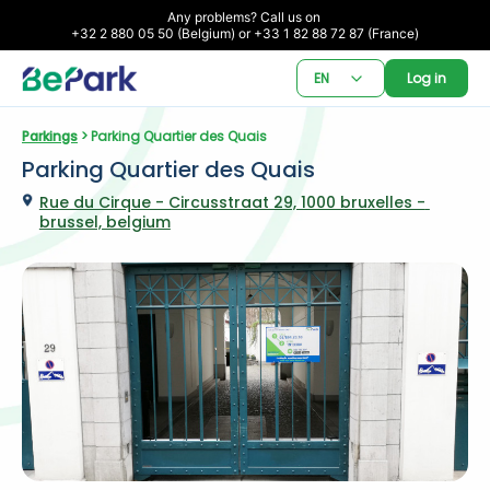
Any problems? Call us on 

+32 2 880 05 50 (Belgium) or +33 1 82 88 72 87 (France)
EN
Log in
Parkings
 > Parking Quartier des Quais
Parking Quartier des Quais
Rue du Cirque - Circusstraat 29, 1000 bruxelles - 
brussel, belgium