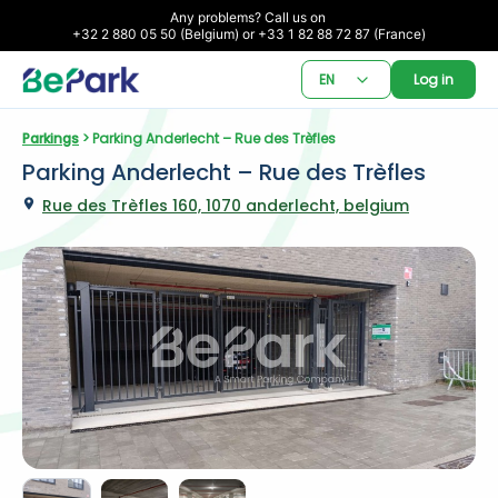
Any problems? Call us on 

+32 2 880 05 50 (Belgium) or +33 1 82 88 72 87 (France)
EN
Log in
Parkings
 > Parking Anderlecht – Rue des Trèfles
Parking Anderlecht – Rue des Trèfles
Rue des Trèfles 160, 1070 anderlecht, belgium