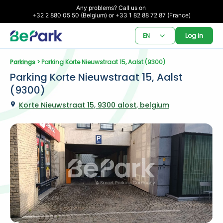
Any problems? Call us on 

+32 2 880 05 50 (Belgium) or +33 1 82 88 72 87 (France)
EN
Log in
Parkings
 > Parking Korte Nieuwstraat 15, Aalst (9300)
Parking Korte Nieuwstraat 15, Aalst 
(9300)
Korte Nieuwstraat 15, 9300 alost, belgium